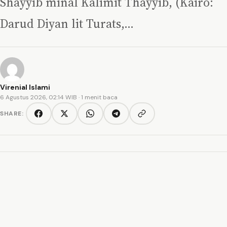
Shayyib minal Kalimit Thayyib, (Kairo:
Darud Diyan lit Turats,…
Virenial Islami
6 Agustus 2026, 02:14 WIB
· 1 menit baca
SHARE:
Copy link
Facebook
Twitter/X
WhatsApp
Telegram