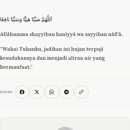
اَللَّهُمَّ صَيِّبًا هَنِيًّا وَسَيِّبًا نَافِعًا
Allâhumma shayyiban haniyyâ wa sayyiban nâfi‘â.
“Wahai Tuhanku, jadikan ini hujan terpuji
kesudahannya dan menjadi aliran air yang
bermanfaat.”
SHARE:
Copy link
Facebook
Twitter/X
WhatsApp
Telegram