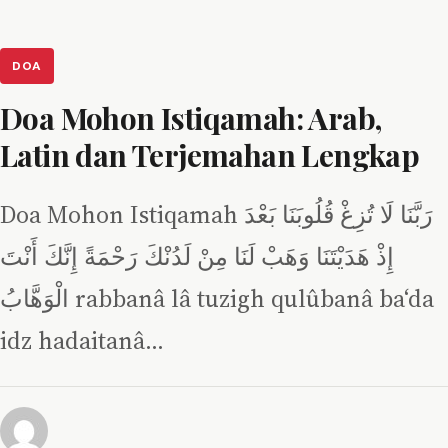
DOA
Doa Mohon Istiqamah: Arab,
Latin dan Terjemahan Lengkap
Doa Mohon Istiqamah رَبَّنَا لَا تُزِغْ قُلُوبَنَا بَعْدَ
إِذْ هَدَيْتَنَا وَهَبْ لَنَا مِنْ لَدُنْكَ رَحْمَةً إِنَّكَ أَنْتَ
الْوَهَّابُ rabbanâ lâ tuzigh qulûbanâ ba‘da
idz hadaitanâ…