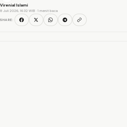
Virenial Islami
8 Juli 2026, 16:32 WIB
· 1 menit baca
SHARE:
Copy link
Facebook
Twitter/X
WhatsApp
Telegram