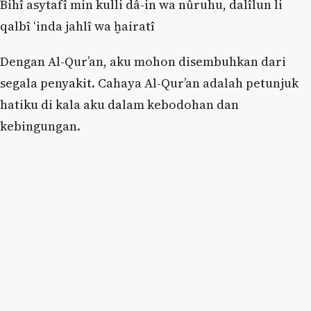
Bihî asytafî min kulli dâ-in wa nûruhu, dalîlun li
qalbî ‘inda jahlî wa ḫairatî
Dengan Al-Qur’an, aku mohon disembuhkan dari
segala penyakit. Cahaya Al-Qur’an adalah petunjuk
hatiku di kala aku dalam kebodohan dan
kebingungan.