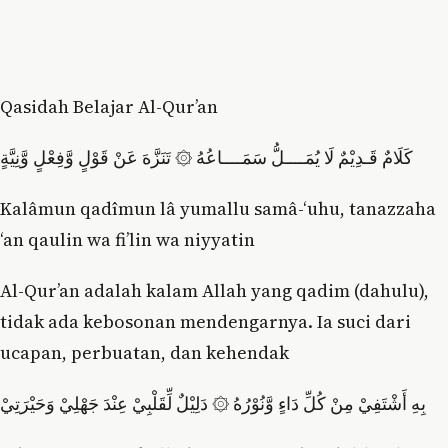
Qasidah Belajar Al-Qur’an
كَلَامٌ قَـدِيْمٌ لَا يُمَــــلُّ سَمَــــاعُهُ ۞ تَنَزَّهَ عَنْ قَوْلٍ وَّفِعْلٍ وَّنِيَّةٍ
Kalâmun qadîmun lâ yumallu samâ-‘uhu, tanazzaha
‘an qaulin wa fi’lin wa niyyatin
Al-Qur’an adalah kalam Allah yang qadim (dahulu),
tidak ada kebosonan mendengarnya. Ia suci dari
ucapan, perbuatan, dan kehendak
بِهِ أَشْتَفِيْ مِنْ كُلِّ دَاءٍ وَّنُوْرُهُ ۞ دَلِيْلٌ لِّقَلْبِيْ عِنْدَ جَهْلِيْ وَحَيْرَتِيْ