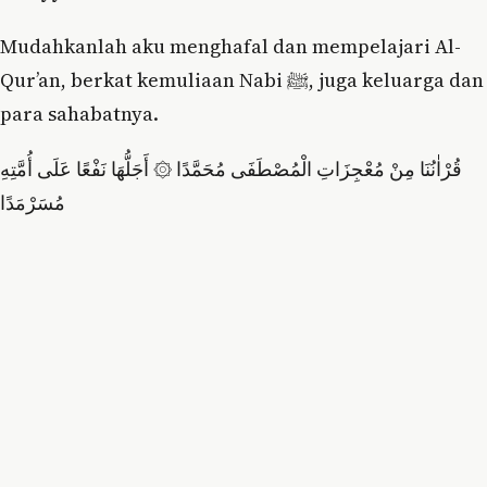
Mudahkanlah aku menghafal dan mempelajari Al-
Qur’an, berkat kemuliaan Nabi ﷺ, juga keluarga dan
para sahabatnya.
قُرْاٰنُنَا مِنْ مُعْجِزَاتِ الْمُصْطَفَى مُحَمَّدًا ۞ أَجَلُّهَا نَفْعًا عَلَى أُمَّتِهِ
مُسَرْمَدًا