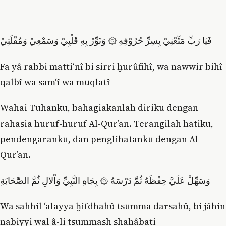
فَيَا رَبِّ مَتِّعْنِيْ بِسِرِّ حُرُوْفِهِ ۞ وَنَوِّرْ بِهِ قَلْبِيْ وَسَمْعِيْ وَمُقْلَتِيْ
Fa yâ rabbi matti‘nî bi sirri ḫurûfihî, wa nawwir bihî
qalbî wa sam‘î wa muqlatî
Wahai Tuhanku, bahagiakanlah diriku dengan
rahasia huruf-huruf Al-Qur’an. Terangilah hatiku,
pendengaranku, dan penglihatanku dengan Al-
Qur’an.
وَسَهِّلْ عَلَيَّ حِفْظَهُ ثُمَّ دَرْسَهُ ۞ بِجَاهِ النَّبِيِّ وَاْلاٰلِ ثُمَّ الصَّحَابَةِ
Wa sahhil ‘alayya ḫifdhahû tsumma darsahû, bi jâhin
nabiyyi wal â-li tsummash shahâbati