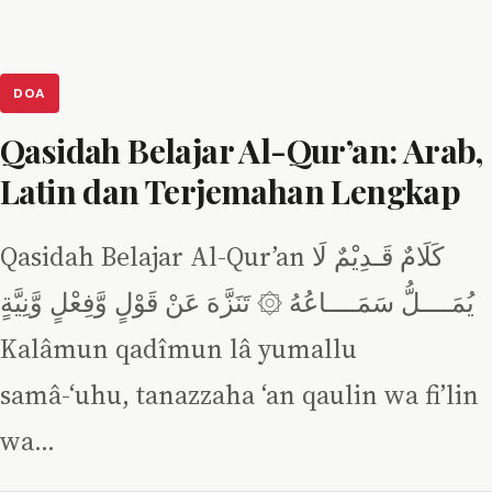
DOA
Qasidah Belajar Al-Qur’an: Arab,
Latin dan Terjemahan Lengkap
Qasidah Belajar Al-Qur’an كَلَامٌ قَـدِيْمٌ لَا
يُمَــــلُّ سَمَــــاعُهُ ۞ تَنَزَّهَ عَنْ قَوْلٍ وَّفِعْلٍ وَّنِيَّةٍ
Kalâmun qadîmun lâ yumallu
samâ-‘uhu, tanazzaha ‘an qaulin wa fi’lin
wa…