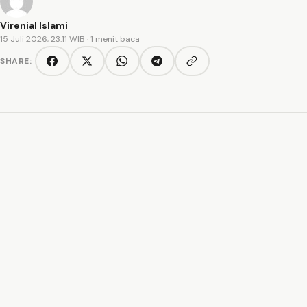
Virenial Islami
15 Juli 2026, 23:11 WIB
· 1 menit baca
SHARE:
Copy link
Facebook
Twitter/X
WhatsApp
Telegram