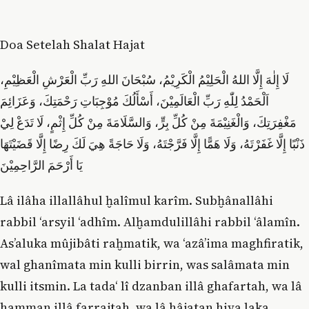
Doa Setelah Shalat Hajat
لَا إِلٰهَ إِلَّا اللهُ الْحَلِيْمُ الْكَرِيْمُ، سُبْحَانَ اللهِ رَبِّ الْعَرْشِ الْعَظِيْمِ،
اَلْحَمْدُ لِلّٰهِ رَبِّ الْعَالَمِيْنَ، أَسْأَلُكَ مُوْجِبَاتِ رَحْمَتِكَ، وَعَزَائِمَ
مَغْفِرَتِكَ، وَالْغَنِيْمَةَ مِنْ كُلِّ بِرٍّ، وَالسَّلَامَةَ مِنْ كُلِّ إِثْمٍ، لَا تَدَعْ لِيْ
ذَنْبًا إِلَّا غَفَرْتَهُ، وَلَا هَمًّا إِلَّا فَرَّجْتَهُ، وَلَا حَاجَةً هِيَ لَكَ رِضًا إِلَّا قَضَيْتَهَا
يَا أَرْحَمَ الرَّاحِمِيْنَ
Lâ ilâha illallâhul ḫalîmul karîm. Subḫânallâhi
rabbil ‘arsyil ‘adhîm. Alḫamdulillâhi rabbil ‘âlamîn.
As’aluka mûjibâti raḫmatik, wa ‘azâ’ima maghfiratik,
wal ghanîmata min kulli birrin, was salâmata min
kulli itsmin. La tada‘ lî dzanban illâ ghafartah, wa lâ
hamman illâ farrajtah, wa lâ hâjatan hiya laka