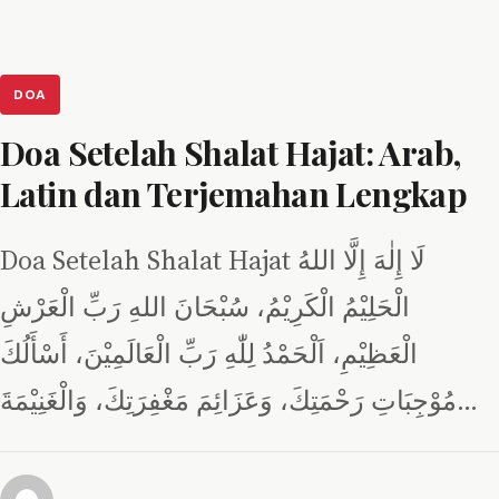
DOA
Doa Setelah Shalat Hajat: Arab,
Latin dan Terjemahan Lengkap
Doa Setelah Shalat Hajat لَا إِلٰهَ إِلَّا اللهُ
الْحَلِيْمُ الْكَرِيْمُ، سُبْحَانَ اللهِ رَبِّ الْعَرْشِ
الْعَظِيْمِ، اَلْحَمْدُ لِلّٰهِ رَبِّ الْعَالَمِيْنَ، أَسْأَلُكَ
مُوْجِبَاتِ رَحْمَتِكَ، وَعَزَائِمَ مَغْفِرَتِكَ، وَالْغَنِيْمَةَ…