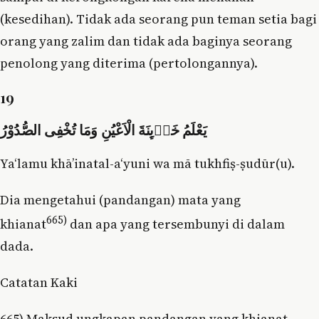
(kesedihan). Tidak ada seorang pun teman setia bagi
orang yang zalim dan tidak ada baginya seorang
penolong yang diterima (pertolongannya).
19
يَعْلَمُ خَاۤىِٕنَةَ الْاَعْيُنِ وَمَا تُخْفِى الصُّدُوْرُ
Ya‘lamu khā’inatal-a‘yuni wa mā tukhfiṣ-ṣudūr(u).
Dia mengetahui (pandangan) mata yang
665)
khianat
dan apa yang tersembunyi di dalam
dada.
Catatan Kaki
665) Maksud ungkapan pandangan yang khianat