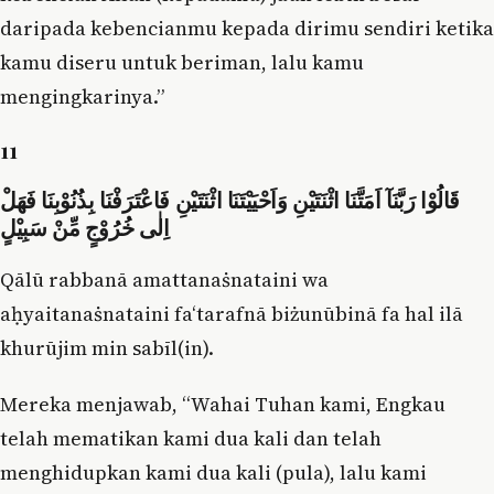
daripada kebencianmu kepada dirimu sendiri ketika
kamu diseru untuk beriman, lalu kamu
mengingkarinya.”
11
قَالُوْا رَبَّنَآ اَمَتَّنَا اثْنَتَيْنِ وَاَحْيَيْتَنَا اثْنَتَيْنِ فَاعْتَرَفْنَا بِذُنُوْبِنَا فَهَلْ
اِلٰى خُرُوْجٍ مِّنْ سَبِيْلٍ
Qālū rabbanā amattanaṡnataini wa
aḥyaitanaṡnataini fa‘tarafnā biżunūbinā fa hal ilā
khurūjim min sabīl(in).
Mereka menjawab, “Wahai Tuhan kami, Engkau
telah mematikan kami dua kali dan telah
menghidupkan kami dua kali (pula), lalu kami