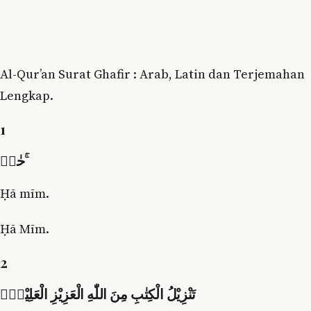
Al-Qur’an Surat Ghafir : Arab, Latin dan Terjemahan
Lengkap.
1
حٰمۤ ۚ
Ḥā mīm.
Ḥā Mīm.
2
تَنْزِيْلُ الْكِتٰبِ مِنَ اللّٰهِ الْعَزِيْزِ الْعَلِيْمِۙ