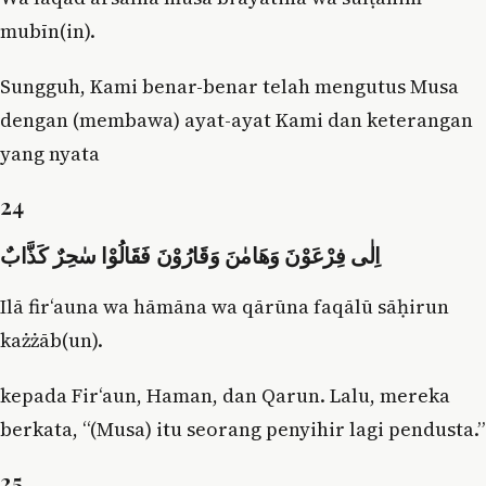
mubīn(in).
Sungguh, Kami benar-benar telah mengutus Musa
dengan (membawa) ayat-ayat Kami dan keterangan
yang nyata
24
اِلٰى فِرْعَوْنَ وَهَامٰنَ وَقَارُوْنَ فَقَالُوْا سٰحِرٌ كَذَّابٌ
Ilā fir‘auna wa hāmāna wa qārūna faqālū sāḥirun
każżāb(un).
kepada Fir‘aun, Haman, dan Qarun. Lalu, mereka
berkata, “(Musa) itu seorang penyihir lagi pendusta.”
25