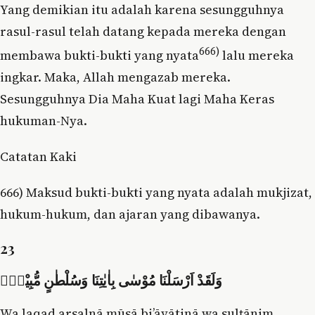
Yang demikian itu adalah karena sesungguhnya
rasul-rasul telah datang kepada mereka dengan
666)
membawa bukti-bukti yang nyata
lalu mereka
ingkar. Maka, Allah mengazab mereka.
Sesungguhnya Dia Maha Kuat lagi Maha Keras
hukuman-Nya.
Catatan Kaki
666) Maksud bukti-bukti yang nyata adalah mukjizat,
hukum-hukum, dan ajaran yang dibawanya.
23
وَلَقَدْ اَرْسَلْنَا مُوْسٰى بِاٰيٰتِنَا وَسُلْطٰنٍ مُّبِيْنٍۙ
Wa laqad arsalnā mūsā bi’āyātinā wa sulṭānim