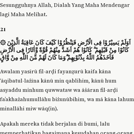
Sesungguhnya Allah, Dialah Yang Maha Mendengar
lagi Maha Melihat.
21
۞ اَوَلَمْ يَسِيْرُوْا فِى الْاَرْضِ فَيَنْظُرُوْا كَيْفَ كَانَ عَاقِبَةُ الَّذِيْنَ
كَانُوْا مِنْ قَبْلِهِمْ ۗ كَانُوْا هُمْ اَشَدَّ مِنْهُمْ قُوَّةً وَّاٰثَارًا فِى الْاَرْضِ
فَاَخَذَهُمُ اللّٰهُ بِذُنُوْبِهِمْ ۗوَمَا كَانَ لَهُمْ مِّنَ اللّٰهِ مِنْ وَّاقٍ
Awalam yasīrū fil-arḍi fayanẓurū kaifa kāna
‘āqibatul-lażīna kānū min qablihim, kānū hum
asyaddu minhum quwwataw wa āṡāran fil-arḍi
fa’akhażahumullāhu biżunūbihim, wa mā kāna lahum
minallāhi miw wāq(in).
Apakah mereka tidak berjalan di bumi, lalu
memperhatikan bagaimana kesudahan orang-orang