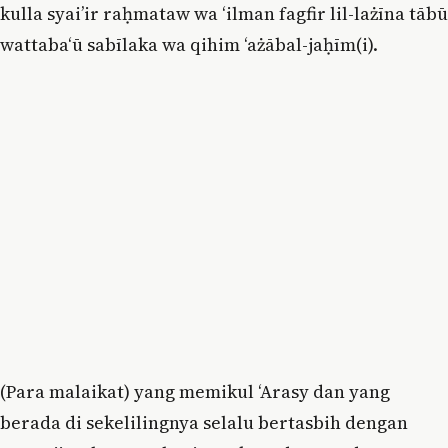
kulla syai’ir raḥmataw wa ‘ilman fagfir lil-lażīna tābū
wattaba‘ū sabīlaka wa qihim ‘ażābal-jaḥīm(i).
(Para malaikat) yang memikul ʻArasy dan yang
berada di sekelilingnya selalu bertasbih dengan