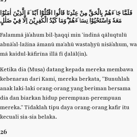
فَلَمَّا جَاۤءَهُمْ بِالْحَقِّ مِنْ عِنْدِنَا قَالُوا اقْتُلُوْٓا اَبْنَاۤءَ الَّذِيْنَ اٰمَنُوْا
مَعَهٗ وَاسْتَحْيُوْا نِسَاۤءَهُمْ ۗوَمَا كَيْدُ الْكٰفِرِيْنَ اِلَّا فِيْ ضَلٰلٍ
Falammā jā’ahum bil-ḥaqqi min ‘indinā qāluqtulū
abnā’al-lażīna āmanū ma‘ahū wastaḥyū nisā’ahum, wa
mā kaidul-kāfirīna illā fī ḍalāl(in).
Ketika dia (Musa) datang kepada mereka membawa
kebenaran dari Kami, mereka berkata, “Bunuhlah
anak laki-laki orang-orang yang beriman bersama
dia dan biarkan hidup perempuan-perempuan
mereka.” Tidaklah tipu daya orang-orang kafir itu
kecuali sia-sia belaka.
26