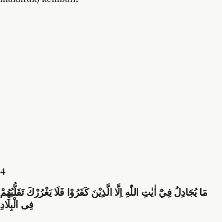
4
مَا يُجَادِلُ فِيْٓ اٰيٰتِ اللّٰهِ اِلَّا الَّذِيْنَ كَفَرُوْا فَلَا يَغْرُرْكَ تَقَلُّبُهُمْ
فِى الْبِلَادِ