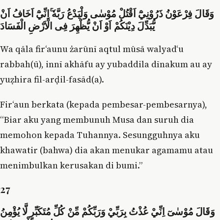
وَقَالَ فِرْعَوْنُ ذَرُوْنِيْٓ اَقْتُلْ مُوْسٰى وَلْيَدْعُ رَبَّهٗ ۚاِنِّيْٓ اَخَافُ اَنْ
يُّبَدِّلَ دِيْنَكُمْ اَوْ اَنْ يُّظْهِرَ فِى الْاَرْضِ الْفَسَادَ
Wa qāla fir‘aunu żarūnī aqtul mūsā walyad‘u
rabbah(ū), innī akhāfu ay yubaddila dīnakum au ay
yuẓhira fil-arḍil-fasād(a).
Fir‘aun berkata (kepada pembesar-pembesarnya),
“Biar aku yang membunuh Musa dan suruh dia
memohon kepada Tuhannya. Sesungguhnya aku
khawatir (bahwa) dia akan menukar agamamu atau
menimbulkan kerusakan di bumi.”
27
وَقَالَ مُوْسٰىٓ اِنِّيْ عُذْتُ بِرَبِّيْ وَرَبِّكُمْ مِّنْ كُلِّ مُتَكَبِّرٍ لَّا يُؤْمِنُ