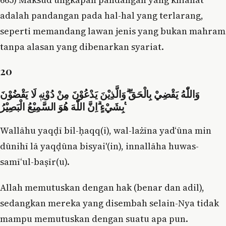
adalah pandangan pada hal-hal yang terlarang,
seperti memandang lawan jenis yang bukan mahram
tanpa alasan yang dibenarkan syariat.
20
وَاللّٰهُ يَقْضِيْ بِالْحَقِّ ۗوَالَّذِيْنَ يَدْعُوْنَ مِنْ دُوْنِهٖ لَا يَقْضُوْنَ
بِشَيْءٍ ۗاِنَّ اللّٰهَ هُوَ السَّمِيْعُ الْبَصِيْرُ ࣖ
Wallāhu yaqḍī bil-ḥaqq(i), wal-lażīna yad‘ūna min
dūnihī lā yaqḍūna bisyai'(in), innallāha huwas-
samī‘ul-baṣīr(u).
Allah memutuskan dengan hak (benar dan adil),
sedangkan mereka yang disembah selain-Nya tidak
mampu memutuskan dengan suatu apa pun.