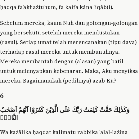
ḥaqqa fa’akhażtuhum, fa kaifa kāna ‘iqāb(i).
Sebelum mereka, kaum Nuh dan golongan-golongan
yang bersekutu setelah mereka mendustakan
(rasul). Setiap umat telah merencanakan (tipu daya)
terhadap rasul mereka untuk membunuhnya.
Mereka membantah dengan (alasan) yang batil
untuk melenyapkan kebenaran. Maka, Aku menyiksa
mereka. Bagaimanakah (pedihnya) azab-Ku?
6
وَكَذٰلِكَ حَقَّتْ كَلِمَتُ رَبِّكَ عَلَى الَّذِيْنَ كَفَرُوْٓا اَنَّهُمْ اَصْحٰبُ
النَّارِۘ
Wa każālika ḥaqqat kalimatu rabbika ‘alal-lażīna