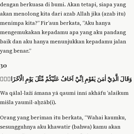
dengan berkuasa di bumi. Akan tetapi, siapa yang
akan menolong kita dari azab Allah jika (azab itu)
menimpa kita?” Fir‘aun berkata, “Aku hanya
mengemukakan kepadamu apa yang aku pandang
baik dan aku hanya menunjukkan kepadamu jalan
yang benar.”
30
وَقَالَ الَّذِيْٓ اٰمَنَ يٰقَوْمِ اِنِّيْٓ اَخَافُ عَلَيْكُمْ مِّثْلَ يَوْمِ الْاَحْزَابِۙ
Wa qālal-lażī āmana yā qaumi innī akhāfu ‘alaikum
miṡla yaumil-aḥzāb(i).
Orang yang beriman itu berkata, “Wahai kaumku,
sesungguhnya aku khawatir (bahwa) kamu akan