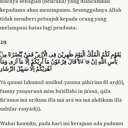
niscaya sebagian (bencana) yang diancamkan
kepadamu akan menimpamu. Sesungguhnya Allah
tidak memberi petunjuk kepada orang yang
melampaui batas lagi pendusta.
29
يٰقَوْمِ لَكُمُ الْمُلْكُ الْيَوْمَ ظٰهِرِيْنَ فِى الْاَرْضِۖ فَمَنْ يَّنْصُرُنَا مِنْۢ
بَأْسِ اللّٰهِ اِنْ جَاۤءَنَا ۗقَالَ فِرْعَوْنُ مَآ اُرِيْكُمْ اِلَّا مَآ اَرٰى وَمَآ
اَهْدِيْكُمْ اِلَّا سَبِيْلَ الرَّشَادِ
Yā qaumi lakumul-mulkul-yauma ẓāhirīna fil-arḍ(i),
famay yanṣurunā mim ba’sillāhi in jā’anā, qāla
fir‘aunu mā urīkum illā mā arā wa mā ahdīkum illā
sabīlar-rasyād(i).
Wahai kaumku, pada hari ini kerajaan ada padamu