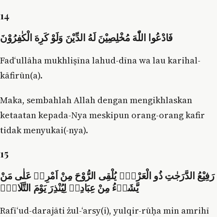
14
فَادْعُوا اللّٰهَ مُخْلِصِيْنَ لَهُ الدِّيْنَ وَلَوْ كَرِهَ الْكٰفِرُوْنَ
Fad‘ullāha mukhliṣīna lahud-dīna wa lau karihal-
kāfirūn(a).
Maka, sembahlah Allah dengan mengikhlaskan
ketaatan kepada-Nya meskipun orang-orang kafir
tidak menyukai(-nya).
15
رَفِيْعُ الدَّرَجٰتِ ذُو الْعَرْشِۚ يُلْقِى الرُّوْحَ مِنْ اَمْرِهٖ عَلٰى مَنْ
يَّشَاۤءُ مِنْ عِبَادِهٖ لِيُنْذِرَ يَوْمَ التَّلَاقِۙ
Rafī‘ud-darajāti żul-‘arsy(i), yulqir-rūḥa min amrihī