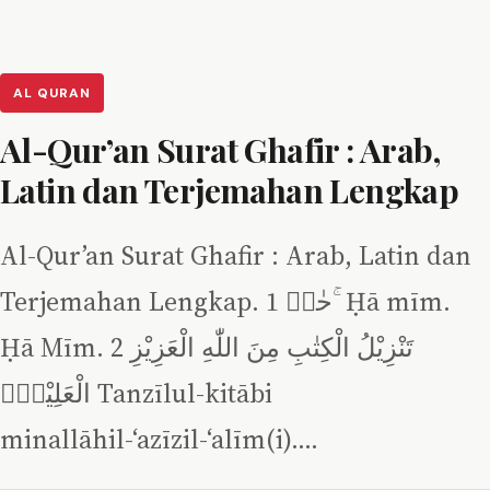
AL QURAN
Al-Qur’an Surat Ghafir : Arab,
Latin dan Terjemahan Lengkap
Al-Qur’an Surat Ghafir : Arab, Latin dan
Terjemahan Lengkap. 1 حٰمۤ ۚ Ḥā mīm.
Ḥā Mīm. 2 تَنْزِيْلُ الْكِتٰبِ مِنَ اللّٰهِ الْعَزِيْزِ
الْعَلِيْمِۙ Tanzīlul-kitābi
minallāhil-‘azīzil-‘alīm(i).…