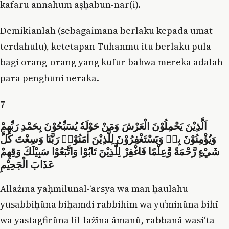
kafarū annahum aṣḥābun-nār(i).
Demikianlah (sebagaimana berlaku kepada umat
terdahulu), ketetapan Tuhanmu itu berlaku pula
bagi orang-orang yang kufur bahwa mereka adalah
para penghuni neraka.
7
اَلَّذِيْنَ يَحْمِلُوْنَ الْعَرْشَ وَمَنْ حَوْلَهٗ يُسَبِّحُوْنَ بِحَمْدِ رَبِّهِمْ
وَيُؤْمِنُوْنَ بِهٖ وَيَسْتَغْفِرُوْنَ لِلَّذِيْنَ اٰمَنُوْاۚ رَبَّنَا وَسِعْتَ كُلَّ
شَيْءٍ رَّحْمَةً وَّعِلْمًا فَاغْفِرْ لِلَّذِيْنَ تَابُوْا وَاتَّبَعُوْا سَبِيْلَكَ وَقِهِمْ
عَذَابَ الْجَحِيْمِ
Allażīna yaḥmilūnal-‘arsya wa man ḥaulahū
yusabbiḥūna biḥamdi rabbihim wa yu’minūna bihī
wa yastagfirūna lil-lażīna āmanū, rabbanā wasi‘ta