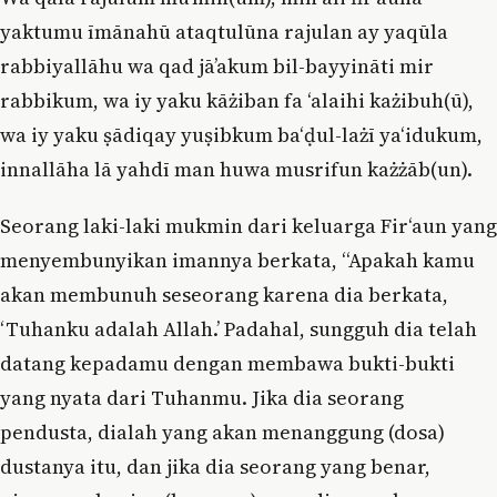
yaktumu īmānahū ataqtulūna rajulan ay yaqūla
rabbiyallāhu wa qad jā’akum bil-bayyināti mir
rabbikum, wa iy yaku kāżiban fa ‘alaihi każibuh(ū),
wa iy yaku ṣādiqay yuṣibkum ba‘ḍul-lażī ya‘idukum,
innallāha lā yahdī man huwa musrifun każżāb(un).
Seorang laki-laki mukmin dari keluarga Fir‘aun yang
menyembunyikan imannya berkata, “Apakah kamu
akan membunuh seseorang karena dia berkata,
‘Tuhanku adalah Allah.’ Padahal, sungguh dia telah
datang kepadamu dengan membawa bukti-bukti
yang nyata dari Tuhanmu. Jika dia seorang
pendusta, dialah yang akan menanggung (dosa)
dustanya itu, dan jika dia seorang yang benar,