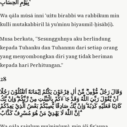
بِيَوْمِ الْحِسَابِ ࣖ
Wa qāla mūsā innī ‘użtu birabbī wa rabbikum min
kulli mutakabbiril lā yu’minu biyaumil-ḥisāb(i).
Musa berkata, “Sesungguhnya aku berlindung
kepada Tuhanku dan Tuhanmu dari setiap orang
yang menyombongkan diri yang tidak beriman
kepada hari Perhitungan.”
28
وَقَالَ رَجُلٌ مُّؤْمِنٌۖ مِّنْ اٰلِ فِرْعَوْنَ يَكْتُمُ اِيْمَانَهٗٓ اَتَقْتُلُوْنَ رَجُلًا
اَنْ يَّقُوْلَ رَبِّيَ اللّٰهُ وَقَدْ جَاۤءَكُمْ بِالْبَيِّنٰتِ مِنْ رَّبِّكُمْ ۗوَاِنْ يَّكُ
كَاذِبًا فَعَلَيْهِ كَذِبُهٗ ۚوَاِنْ يَّكُ صَادِقًا يُّصِبْكُمْ بَعْضُ الَّذِيْ يَعِدُكُمْ
ۗاِنَّ اللّٰهَ لَا يَهْدِيْ مَنْ هُوَ مُسْرِفٌ كَذَّابٌ
Wa qāla rajulum mu’min(um), min āli fir‘auna