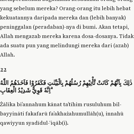
yang sebelum mereka? Orang-orang itu lebih hebat
kekuatannya daripada mereka dan (lebih banyak)
peninggalan (peradaban)-nya di bumi. Akan tetapi,
Allah mengazab mereka karena dosa-dosanya. Tidak
ada suatu pun yang melindungi mereka dari (azab)
Allah.
22
ذٰلِكَ بِاَنَّهُمْ كَانَتْ تَّأْتِيْهِمْ رُسُلُهُمْ بِالْبَيِّنٰتِ فَكَفَرُوْا فَاَخَذَهُمُ اللّٰهُ
ۗاِنَّهٗ قَوِيٌّ شَدِيْدُ الْعِقَابِ
Żālika bi’annahum kānat ta’tīhim rusuluhum bil-
bayyināti fakafarū fa’akhażahumullāh(u), innahū
qawiyyun syadīdul-‘iqāb(i).