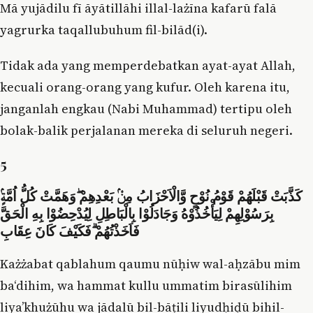
Mā yujādilu fī āyātillāhi illal-lażīna kafarū falā
yagrurka taqallubuhum fil-bilād(i).
Tidak ada yang memperdebatkan ayat-ayat Allah,
kecuali orang-orang yang kufur. Oleh karena itu,
janganlah engkau (Nabi Muhammad) tertipu oleh
bolak-balik perjalanan mereka di seluruh negeri.
5
كَذَّبَتْ قَبْلَهُمْ قَوْمُ نُوْحٍ وَّالْاَحْزَابُ مِنْۢ بَعْدِهِمْ ۖوَهَمَّتْ كُلُّ اُمَّةٍۢ
بِرَسُوْلِهِمْ لِيَأْخُذُوْهُ وَجَادَلُوْا بِالْبَاطِلِ لِيُدْحِضُوْا بِهِ الْحَقَّ
فَاَخَذْتُهُمْ ۗفَكَيْفَ كَانَ عِقَابِ
Każżabat qablahum qaumu nūḥiw wal-aḥzābu mim
ba‘dihim, wa hammat kullu ummatim birasūlihim
liya’khużūhu wa jādalū bil-bāṭili liyudḥiḍū bihil-